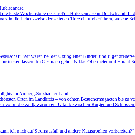
Hufeisennase
 die letzte Wochenstube der Großen Hufeisennase in Deutschland. In d
atz in die Lebensweise der seltenen Tiere ein und erfahren, welche 
n Gesellschaft. Wir waren bei der Übung einer Kinder- und Jugendfeue
r anstecken lassen. Im Gespräch geben Niklas Obermeier und Harald S
ghlights im Amberg-Sulzbacher Land
chönsten Orten im Landkreis – von echten Besuchermagneten bis zu v
op 5 vor und erzählt, warum ein Urlaub zwischen Burgen und Schlössern
 kann ich mich auf Stromausfall und andere Katastrophen vorbereiten?“