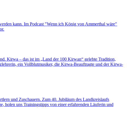
er werden kann. Im Podcast "Wenn ich König von Ammerthal wäre"
or.
d. Kirwa – das ist im „Land der 100 Kirwan“ gelebte Tradition,
nzlehrerin, ein Vollblutmusiker, die Kirwa-Beauftragte und der Kirwa-
portlern und Zuschauern. Zum 40. Jubiläum des Landkreislaufs
e, holen uns Trainingstipps von einer erfahrenden Läuferin und