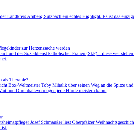
der Landkreis Amberg-Sulzbach ein echtes Highlight. Es ist das einzig
flegekinder zur Herzenssache werden
ndamt und der Sozialdienst katholischer Frauen (SkF) – diese vier steh
met.
n als Therapie?
richt Box-Weltmeister Toby Mihalik über seinen Weg an die Spitze un
 Mut und Durchhaltevermögen jede Hürde meistern kann.
ar
Ortsheimatpfleger Josef Schmaußer liest Oberpfälzer Weihnachtsgeschi
ist.