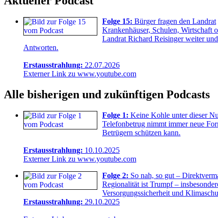
Aktueller Podcast
Folge 15:
Bürger fragen den Landrat
Krankenhäuser, Schulen, Wirtschaft o
Landrat Richard Reisinger weiter und 
Antworten.
Erstausstrahlung:
22.07.2026
Externer Link zu www.youtube.com
Alle bisherigen und zukünftigen Podcasts
Folge 1:
Keine Kohle unter dieser 
Telefonbetrug nimmt immer neue Form
Betrügern schützen kann.
Erstausstrahlung:
10.10.2025
Externer Link zu www.youtube.com
Folge 2:
So nah, so gut – Direktverma
Regionalität ist Trumpf – insbesonde
Versorgungssicherheit und Klimaschut
Erstausstrahlung:
29.10.2025