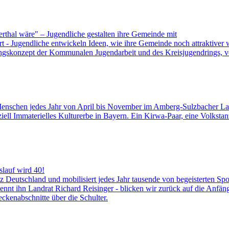
hal wäre" – Jugendliche gestalten ihre Gemeinde mit
t - Jugendliche entwickeln Ideen, wie ihre Gemeinde noch attraktiv
ungskonzept der Kommunalen Jugendarbeit und des Kreisjugendrings, v
Menschen jedes Jahr von April bis November im Amberg-Sulzbacher Lan
iziell Immaterielles Kulturerbe in Bayern. Ein Kirwa-Paar, eine Volksta
slauf wird 40!
anz Deutschland und mobilisiert jedes Jahr tausende von begeisterten S
nt ihn Landrat Richard Reisinger - blicken wir zurück auf die Anfäng
ckenabschnitte über die Schulter.