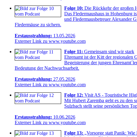
Folge 10:
Die Rückkehr der großen 
Das Fledermaushaus in Hohenburg ist
und Fledermausbetreuer Alexander Gn
Fledermäuse zu sichern.
Erstausstrahlung:
13.05.2026
Externer Link zu www.youtube.com
Folge 11:
Gemeinsam sind wir stark
Ehrenamt ist der Kitt der regionale
Begeisterung der jungen Ehrenamt´le
Bedeutung der Nachwuchsarbeit.
Erstausstrahlung:
27.05.2026
Externer Link zu www.youtube.com
Folge 12:
Visit AS - Touristische Hi
Mit Hubert Zaremba geht es zu den s
Sulzbach stellt seine persönlichen T
Erstausstrahlung:
10.06.2026
Externer Link zu www.youtube.com
Folge 13:
„Vorsorge statt Panik: Wie