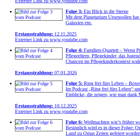
Externer Link zu www.youtube.com
Folge 3:
Ein Blick in die Sterne
Mit dem Planetarium Ursensollen hat 
Galaxien ein.
Erstausstrahlung:
12.11.2025
Externer Link zu www.youtube.com
Folge 4:
Familien-Quartett – Wenn P
Pflegeeltern, Pflegekinder, das Juge
Chancen im Pflegekinderkontext wid
Erstausstrahlung:
07.01.2026
Folge 5:
Ring frei fürs Leben – Boxe
Im Podcast „Ring frei fürs Leben“ sp
Einblicke, die zeigen, wie man dank
Erstausstrahlung:
10.12.2025
Externer Link zu www.youtube.com
Folge 6:
Weihnachten wie’s früher w
Besinnlich wird es in dieser Folge: 
Land zu Omas Zeiten gefeiert worden 