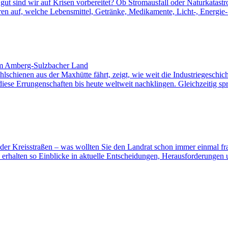
ut sind wir auf Krisen vorbereitet? Ob Stromausfall oder Naturkatastro
ren auf, welche Lebensmittel, Getränke, Medikamente, Licht-, Energie- 
im Amberg-Sulzbacher Land
schienen aus der Maxhütte fährt, zeigt, wie weit die Industriegeschi
iese Errungenschaften bis heute weltweit nachklingen. Gleichzeitig sp
der Kreisstraßen – was wollten Sie den Landrat schon immer einmal fra
erhalten so Einblicke in aktuelle Entscheidungen, Herausforderungen und