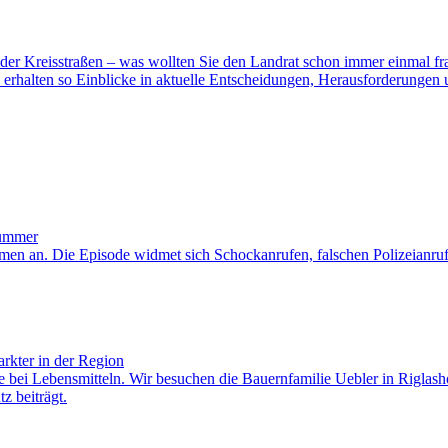
der Kreisstraßen – was wollten Sie den Landrat schon immer einmal fra
erhalten so Einblicke in aktuelle Entscheidungen, Herausforderungen und
Nummer
en an. Die Episode widmet sich Schockanrufen, falschen Polizeianrufe
rkter in der Region
re bei Lebensmitteln. Wir besuchen die Bauernfamilie Uebler in Riglas
z beiträgt.