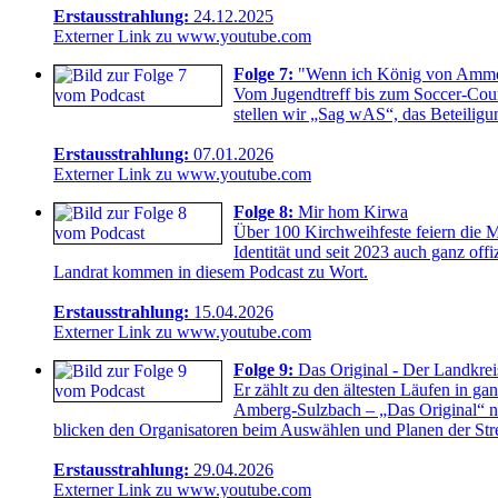
Erstausstrahlung:
24.12.2025
Externer Link zu www.youtube.com
Folge 7:
"Wenn ich König von Ammert
Vom Jugendtreff bis zum Soccer-Cour
stellen wir „Sag wAS“, das Beteilig
Erstausstrahlung:
07.01.2026
Externer Link zu www.youtube.com
Folge 8:
Mir hom Kirwa
Über 100 Kirchweihfeste feiern die 
Identität und seit 2023 auch ganz off
Landrat kommen in diesem Podcast zu Wort.
Erstausstrahlung:
15.04.2026
Externer Link zu www.youtube.com
Folge 9:
Das Original - Der Landkrei
Er zählt zu den ältesten Läufen in g
Amberg-Sulzbach – „Das Original“ nen
blicken den Organisatoren beim Auswählen und Planen der Stre
Erstausstrahlung:
29.04.2026
Externer Link zu www.youtube.com