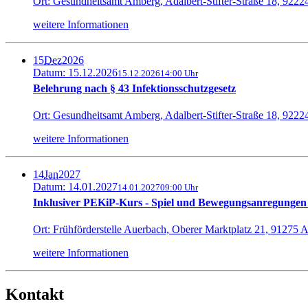
Ort: Gesundheitsamt Amberg, Adalbert-Stifter-Straße 18, 922
weitere Informationen
15
Dez
2026
Datum: 15.12.2026
15.12.2026
14:00 Uhr
Belehrung nach § 43 Infektionsschutzgesetz
Ort: Gesundheitsamt Amberg, Adalbert-Stifter-Straße 18, 922
weitere Informationen
14
Jan
2027
Datum: 14.01.2027
14.01.2027
09:00 Uhr
Inklusiver PEKiP-Kurs - Spiel und Bewegungsanregungen 
Ort: Frühförderstelle Auerbach, Oberer Marktplatz 21, 91275 
weitere Informationen
Kontakt