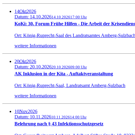
14
Okt
2026
Datum: 14.10.2026
14.10.2026
17:00 Uhr
KoKi: 30. Forum Frühe Hilfen - Die Arbeit der Krisendiens
Ort: König-Ruprecht-Saal des Landratsamtes Amberg-Sulzbac
weitere Informationen
20
Okt
2026
Datum: 20.10.2026
20.10.2026
09:00 Uhr
AK Inklusion in der Kita - Auftaktveranstaltung
Ort: König-Ruprecht-Saal, Landratsamt Amberg-Sulzbach
weitere Informationen
10
Nov
2026
Datum: 10.11.2026
10.11.2026
14:00 Uhr
Belehrung nach § 43 Infektionsschutzgesetz